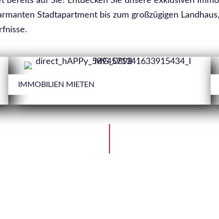
 bereits auf Sie! Entdecken Sie unsere exklusiven Immob
armanten Stadtapartment bis zum großzügigen Landhaus,
fnisse.
IMMOBILIEN MIETEN