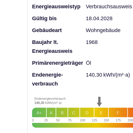
Energieausweistyp
Verbrauchs­ausweis
Gültig bis
18.04.2028
Gebäudeart
Wohngebäude
Baujahr lt.
1968
Energieausweis
Primärenergieträger
Öl
Endenergie­
140,30 kWh/(m²·a)
verbrauch
Endenergieverbrauch
140,30
kWh/(m²·a)
A+
A
B
C
D
E
F
0
25
50
75
100
125
150
175
200