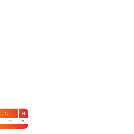
G
H
225
250+