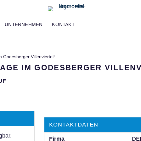
UNTERNEHMEN
KONTAKT
m Godesberger Villenviertel!
LAGE IM GODESBERGER VILLENV
UF
KONTAKTDATEN
gbar.
Firma
DE