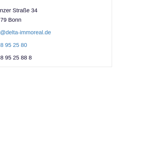
nzer Straße 34
179
Bonn
o@delta-immoreal.de
8 95 25 80
8 95 25 88 8