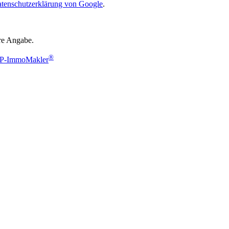
tenschutzerklärung von Google
.
hre Angabe.
®
 WP-ImmoMakler