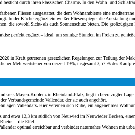
d besticht durch ihren klassischen Charme. In den Wohn- und Schlafrä
afarbenen Fliesen ausgestattet, die dem Wohnambiente eine mediterran
sorgt. In der Küche ergänzt ein weißer Fliesenspiegel die Ausstattung un
ehen, die sowohl Sicht- als auch Sonnenschutz bieten. Die großzügigen 
kise perfekt ergänzt – ideal, um sonnige Stunden im Freien zu genieß
2020 in Kraft getretenen gesetzlichen Regelungen zur Teilung der Mak
icher Mehrwertsteuer von derzeit 19%, insgesamt 3,57 % des Kaufpreis
Landkreis Mayen-Koblenz in Rheinland-Pfalz, liegt in bevorzugter Lage
 der Verbandsgemeinde Vallendar, der sie auch angehört.
 Wohnlagen Vallendars. Hier vereinen sich Ruhe, ein angenehmes Wohnu
enz und etwa 12,3 km südlich von Neuwied im Neuwieder Becken, einem
Rheins – die Eifel.
Vallendar optimal erreichbar und verbindet naturnahes Wohnen mit urb