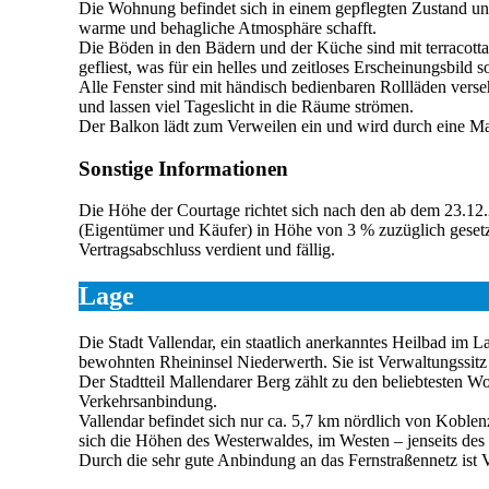
Die Wohnung befindet sich in einem gepflegten Zustand un
warme und behagliche Atmosphäre schafft.
Die Böden in den Bädern und der Küche sind mit terracott
gefliest, was für ein helles und zeitloses Erscheinungsbild 
Alle Fenster sind mit händisch bedienbaren Rollläden vers
und lassen viel Tageslicht in die Räume strömen.
Der Balkon lädt zum Verweilen ein und wird durch eine Mar
Sonstige Informationen
Die Höhe der Courtage richtet sich nach den ab dem 23.12.
(Eigentümer und Käufer) in Höhe von 3 % zuzüglich gesetzl
Vertragsabschluss verdient und fällig.
Lage
Die Stadt Vallendar, ein staatlich anerkanntes Heilbad im 
bewohnten Rheininsel Niederwerth. Sie ist Verwaltungssitz
Der Stadtteil Mallendarer Berg zählt zu den beliebtesten
Verkehrsanbindung.
Vallendar befindet sich nur ca. 5,7 km nördlich von Kobl
sich die Höhen des Westerwaldes, im Westen – jenseits des 
Durch die sehr gute Anbindung an das Fernstraßennetz ist 