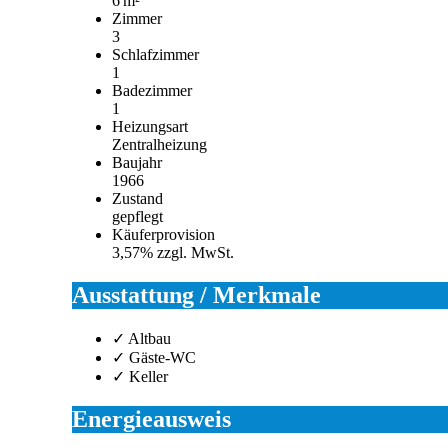
6 m²
Zimmer
3
Schlafzimmer
1
Badezimmer
1
Heizungsart
Zentralheizung
Baujahr
1966
Zustand
gepflegt
Käufer­provision
3,57% zzgl. MwSt.
Ausstattung / Merkmale
✓ Altbau
✓ Gäste-WC
✓ Keller
Energieausweis