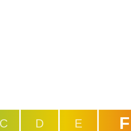
F
C
D
E