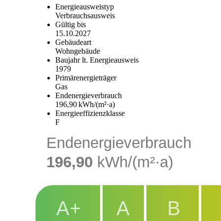
Energieausweistyp
Verbrauchs­ausweis
Gültig bis
15.10.2027
Gebäudeart
Wohngebäude
Baujahr lt. Energieausweis
1979
Primärenergieträger
Gas
Endenergie­verbrauch
196,90 kWh/(m²·a)
Energie­effizienz­klasse
F
Endenergieverbrauch
196,90
kWh/(m²·a)
A+
A
B