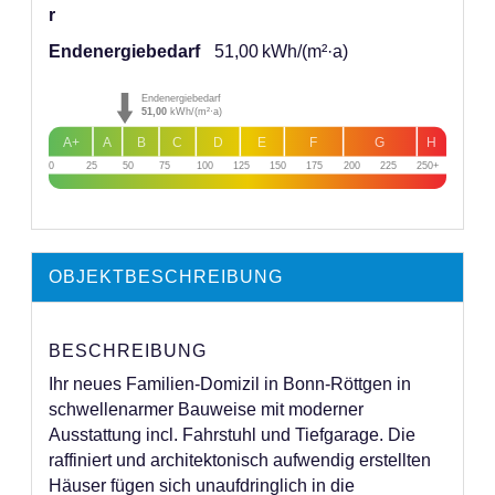
r
Endenergie­bedarf
51,00 kWh/(m²·a)
Endenergiebedarf
51,00
kWh/(m²·a)
A+
A
B
C
D
E
F
G
H
0
25
50
75
100
125
150
175
200
225
250+
OBJEKT­BESCHREIBUNG
BESCHREIBUNG
Ihr neues Familien-Domizil in Bonn-Röttgen in
schwellenarmer Bauweise mit moderner
Ausstattung incl. Fahrstuhl und Tiefgarage. Die
raffiniert und architektonisch aufwendig erstellten
Häuser fügen sich unaufdringlich in die